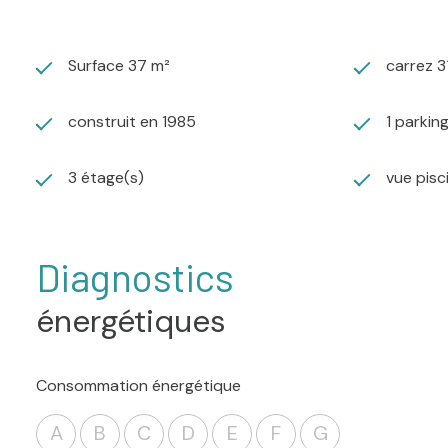
Surface 37 m²
carrez 3
construit en 1985
1 parkin
3 étage(s)
vue pisc
Diagnostics
énergétiques
Consommation énergétique
A
B
C
D
E
F
G