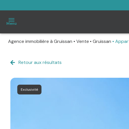
Menu
Agence immobilière à Gruissan
Vente
Gruissan
Appar
Accueil
À
Retour aux résultats
vendre
Immo
Exclusivité
Pro
Estimation
Notre