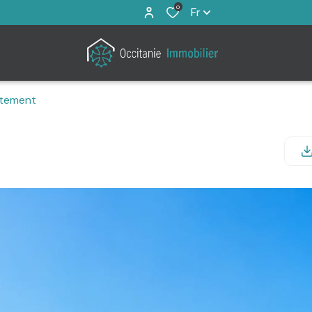
0
Fr
tement