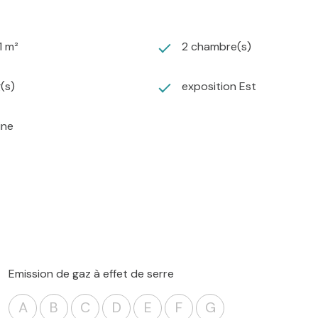
1 m²
2 chambre(s)
g(s)
exposition Est
ine
Emission de gaz à effet de serre
A
B
C
D
E
F
G