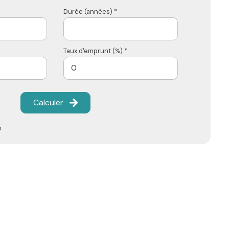
Durée (années) *
Taux d'emprunt (%) *
Calculer
s