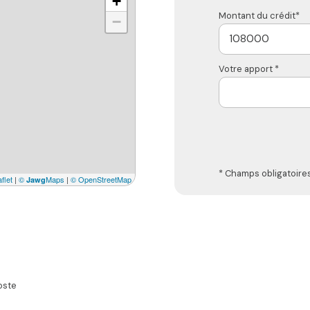
+
Montant du crédit*
−
Votre apport *
* Champs obligatoire
flet
|
©
Maps
|
© OpenStreetMap
Jawg
oste