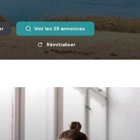
er
Voir les
39
annonces
Réinitialiser