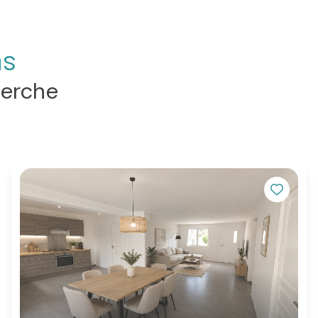
ns
 mon bien
J'obtiens une estimation en 4 étape
herche
Adresse du bien *
2
3
donnée
Appartement
Maison
Prénom *