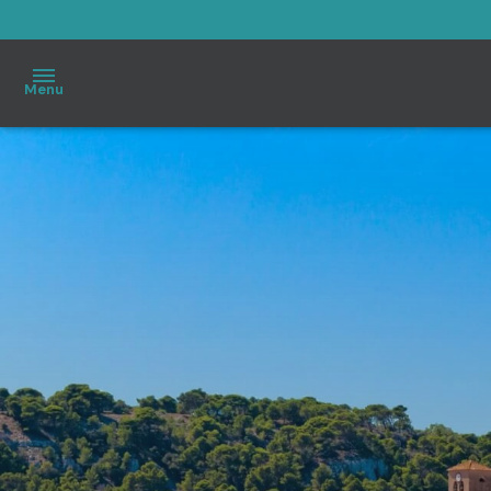
Menu
Accueil
À
vendre
Immo
Pro
Estimation
Notre