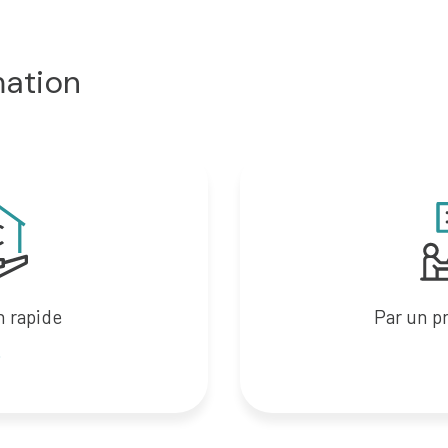
mation
n rapide
Par un p