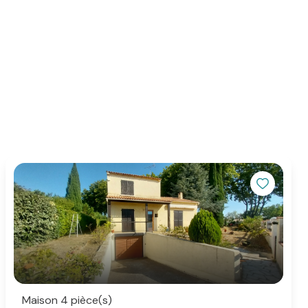
s
4
N° de la voie *
Code postal *
Maison 4 pièce(s)