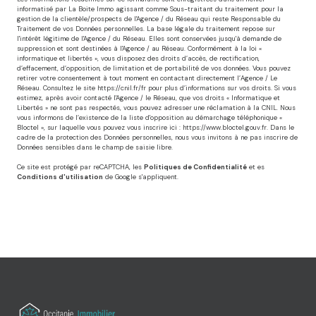
informatisé par La Boite Immo agissant comme Sous-traitant du traitement pour la
gestion de la clientèle/prospects de l'Agence / du Réseau qui reste Responsable du
Traitement de vos Données personnelles. La base légale du traitement repose sur
l'intérêt légitime de l'Agence / du Réseau. Elles sont conservées jusqu'à demande de
suppression et sont destinées à l'Agence / au Réseau. Conformément à la loi «
informatique et libertés », vous disposez des droits d’accès, de rectification,
d’effacement, d’opposition, de limitation et de portabilité de vos données. Vous pouvez
retirer votre consentement à tout moment en contactant directement l’Agence / Le
Réseau. Consultez le site
https://cnil.fr/fr
pour plus d’informations sur vos droits. Si vous
estimez, après avoir contacté l'Agence / le Réseau, que vos droits « Informatique et
Libertés » ne sont pas respectés, vous pouvez adresser une réclamation à la CNIL. Nous
vous informons de l’existence de la liste d'opposition au démarchage téléphonique «
Bloctel », sur laquelle vous pouvez vous inscrire ici :
https://www.bloctel.gouv.fr
. Dans le
cadre de la protection des Données personnelles, nous vous invitons à ne pas inscrire de
Données sensibles dans le champ de saisie libre.
Ce site est protégé par reCAPTCHA, les
Politiques de Confidentialité
et es
Conditions d'utilisation
de Google s'appliquent.