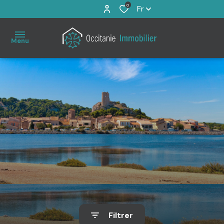
0
Fr
Menu
Accueil
À
vendre
Immo
Pro
Estimation
Filtrer
Notre