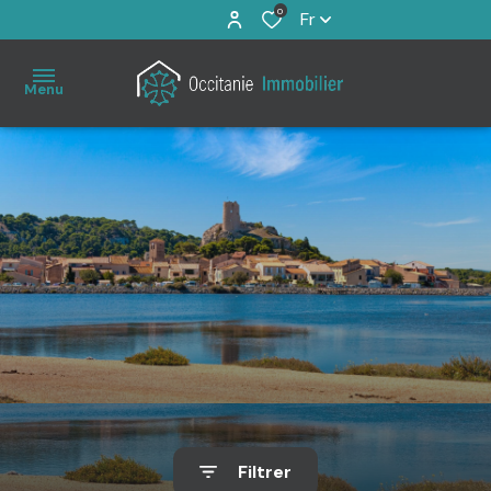
0
Fr
Menu
Accueil
À
vendre
Immo
Pro
Estimation
Filtrer
Notre