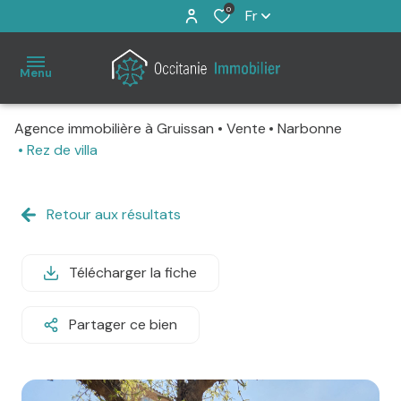
0
Fr
Menu
Agence immobilière à Gruissan
Vente
Narbonne
Accueil
Rez de villa
À
Retour aux résultats
vendre
Immo
Télécharger la fiche
Pro
Partager ce bien
Estimation
Notre