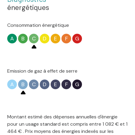
énergétiques
Consommation énergétique
A
B
C
D
E
F
G
Emission de gaz à effet de serre
A
B
C
D
E
F
G
Montant estimé des dépenses annuelles d'énergie
pour un usage standard est compris entre 1 082 € et 1
464 € . Prix moyens des énergies indexés sur les