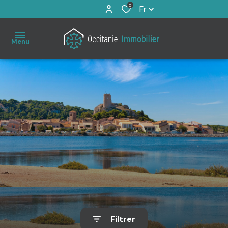
0
Fr
Menu
Accueil
À
vendre
Immo
Pro
Estimation
Filtrer
Notre