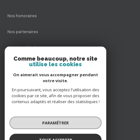
Nos honoraires
Nos partenaires
Mentions légales
Comme beaucoup, notre site
utilise les cookies
Admin
On aimerait vous accompagner pendant
Politique RGPD
votre visite.
En poursuivant, vous acceptez l'utilisation des
cookies par ce site, afin de vous proposer des
Cookies
contenus adaptés et réaliser des statistiques !
© 2026 | Tous droits réservés
PARAMÉTRER
Réalisé par
TOUT ACCEPTER