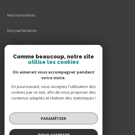
Nos honoraires
Nos partenaires
Mentions légales
Comme beaucoup, notre site
utilise les cookies
Admin
On aimerait vous accompagner pendant
Politique RGPD
votre visite.
En poursuivant, vous acceptez l'utilisation des
cookies par ce site, afin de vous proposer des
Cookies
contenus adaptés et réaliser des statistiques !
© 2026 | Tous droits réservés
PARAMÉTRER
Réalisé par
TOUT ACCEPTER