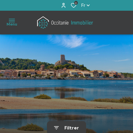
0
Fr
Menu
Accueil
À
vendre
Immo
Pro
Estimation
Filtrer
Notre