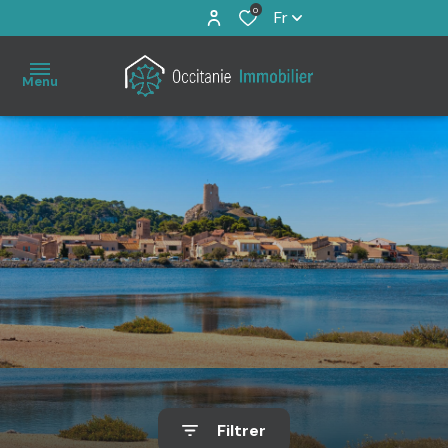
0
Fr
Menu
Accueil
À
vendre
Immo
Pro
Estimation
Filtrer
Notre