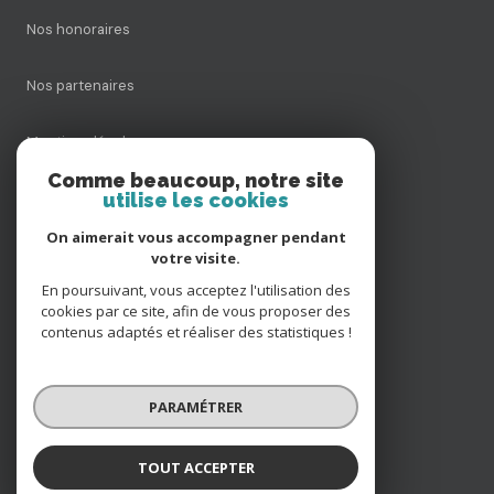
Nos honoraires
Nos partenaires
Mentions légales
Comme beaucoup, notre site
utilise les cookies
Admin
On aimerait vous accompagner pendant
Politique RGPD
votre visite.
En poursuivant, vous acceptez l'utilisation des
cookies par ce site, afin de vous proposer des
Cookies
contenus adaptés et réaliser des statistiques !
© 2026 | Tous droits réservés
PARAMÉTRER
Réalisé par
TOUT ACCEPTER