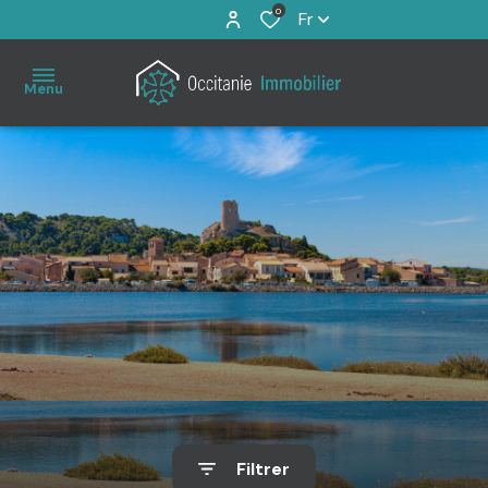
0
Fr
Menu
Accueil
À
vendre
Immo
Pro
Estimation
Filtrer
Notre