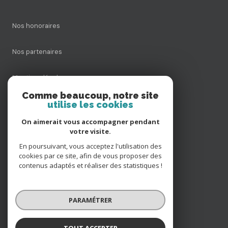
Nos honoraires
Nos partenaires
Mentions légales
Comme beaucoup, notre site
utilise les cookies
Admin
On aimerait vous accompagner pendant
Politique RGPD
votre visite.
En poursuivant, vous acceptez l'utilisation des
cookies par ce site, afin de vous proposer des
Cookies
contenus adaptés et réaliser des statistiques !
© 2026 | Tous droits réservés
PARAMÉTRER
Réalisé par
TOUT ACCEPTER