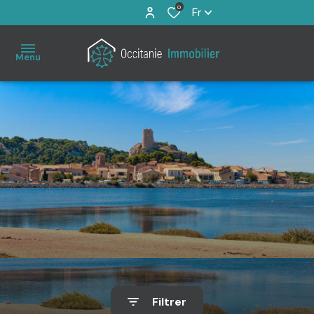
0
Fr
Menu
Accueil
À
vendre
Immo
Pro
Estimation
Filtrer
Notre