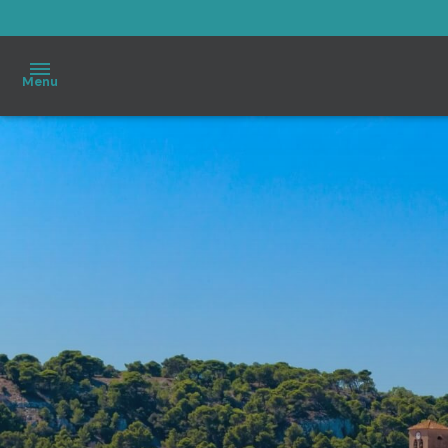
Menu
Accueil
À
vendre
Immo
Pro
Estimation
Notre